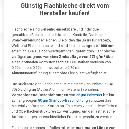
Günstig Flachbleche direkt vom
Hersteller kaufen!
Flachbleche sind vielseitig einsetzbare und individuell
gestaltbare Bleche, die sich ideal für Kantteile, Dach- und
Wandverkleidungen eignen. Sie bilden die Basis für Trapez-,
Well- und Pfannenbleche und sind in einer
Länge ab 1000 mm
erhältlich. Die aus hochwertigem Stahl gefertigten Flachbleche
verfügen aufgrund von einer
Zinkauflage von 275 g/m²
über
einen optimalen Korrosionsschutz. Die Stärken variieren von
0,50 mm bis 0,75 mm, wobei eine 0,70 mm
Aluminiumausführung für erhöhte Flexibilität verfügbar ist.
Die Rückseite der Flachbleche ist mit einem Schutzlack in RAL
7035 Lichtgrau (Außer Aluminium Material) versehen.
Verschiedene Beschichtungen
von
25 µm Polyester
bis hin
zur langlebigen
80 µm Shimoco-Beschichtung
schützen das
Material vor Rost und Korrosion. Es stehen verschiedene Farben
und Oberflächenstrukturen zur Verfügung, um den ästhetischen
Anforderungen unterschiedlicher Projekte gerecht zu werden.
Flachbleche können in Rollen mit einer
maximalen Länge von