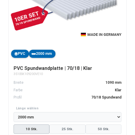
PVC
2000 mm
PVC Spundwandplatte | 70/18 | Klar
3510SK109200VE10
Breite
1090 mm
Farbe
Klar
Profil
70/18 Spundwand
Länge wählen
10 Stk.
25 Stk.
50 Stk.