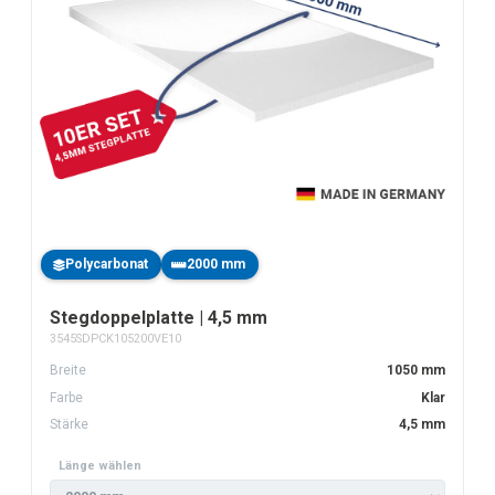
Polycarbonat
2000 mm
Stegdoppelplatte | 4,5 mm
3545SDPCK105200VE10
Breite
1050 mm
Farbe
Klar
Stärke
4,5 mm
Länge wählen