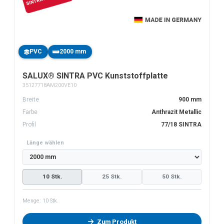
PVC
2000 mm
SALUX® SINTRA PVC Kunststoffplatte
35127718AM200VE10
Breite
900 mm
Farbe
Anthrazit Metallic
Profil
77/18 SINTRA
Länge wählen
10 Stk.
25 Stk.
50 Stk.
Menge:
10
Stk.
Zum Produkt