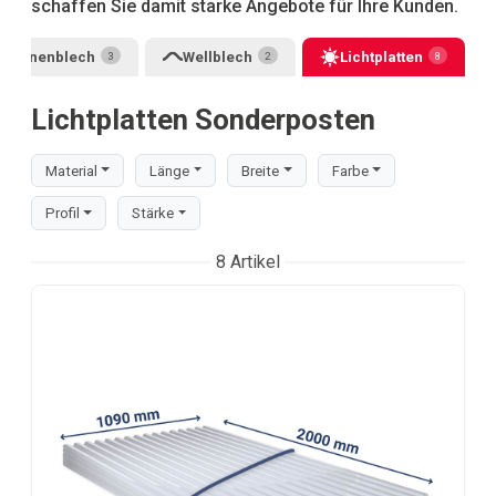
schaffen Sie damit starke Angebote für Ihre Kunden.
Pfannenblech
Wellblech
Lichtplatten
3
2
8
Lichtplatten Sonderposten
Material
Länge
Breite
Farbe
Profil
Stärke
8 Artikel