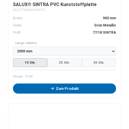
SALUX® SINTRA PVC Kunststoffplatte
35127718GM200VE10
Breite
900 mm
Farbe
Grün Metallic
Profil
77/18 SINTRA
Länge wählen
10 Stk.
25 Stk.
50 Stk.
Menge:
10
Stk.
Zum Produkt