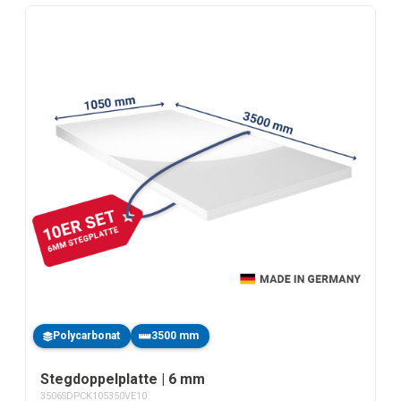
Polycarbonat
3500 mm
Stegdoppelplatte | 6 mm
3506SDPCK105350VE10