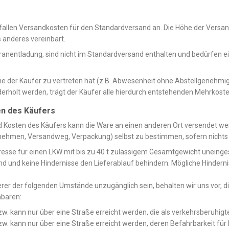
fallen Versandkosten für den Standardversand an. Die Höhe der Versan
s anderes vereinbart.
ranentladung, sind nicht im Standardversand enthalten und bedürfen e
e der Käufer zu vertreten hat (z.B. Abwesenheit ohne Abstellgenehmi
rholt werden, trägt der Käufer alle hierdurch entstehenden Mehrkoste
en des Käufers
nd Kosten des Käufers kann die Ware an einen anderen Ort versendet we
nehmen, Versandweg, Verpackung) selbst zu bestimmen, sofern nichts 
adresse für einen LKW mit bis zu 40 t zulässigem Gesamtgewicht uneinge
d und keine Hindernisse den Lieferablauf behindern. Mögliche Hinderni
erer der folgenden Umstände unzugänglich sein, behalten wir uns vor, 
nbaren:
bzw. kann nur über eine Straße erreicht werden, die als verkehrsberuhig
e bzw. kann nur über eine Straße erreicht werden, deren Befahrbarkeit 