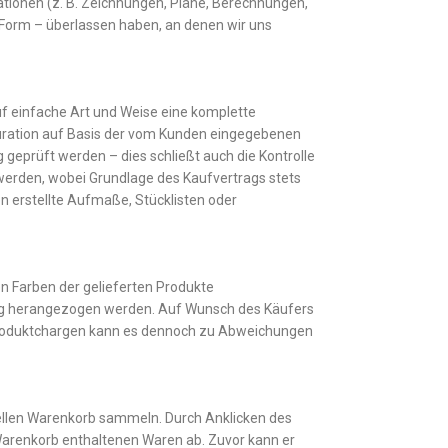
ationen (z. B. Zeichnungen, Pläne, Berechnungen,
 Form – überlassen haben, an denen wir uns
uf einfache Art und Weise eine komplette
guration auf Basis der vom Kunden eingegebenen
g geprüft werden – dies schließt auch die Kontrolle
werden, wobei Grundlage des Kaufvertrags stets
en erstellte Aufmaße, Stücklisten oder
en Farben der gelieferten Produkte
ag herangezogen werden. Auf Wunsch des Käufers
 Produktchargen kann es dennoch zu Abweichungen
uellen Warenkorb sammeln. Durch Anklicken des
 Warenkorb enthaltenen Waren ab. Zuvor kann er