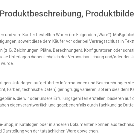
 Produktbeschreibung, Produktbild
en und vom Käufer bestellten Waren (im Folgenden „Ware"). Maßgeblic
gungen, soweit diese dem Käufer vor oder bei Vertragsschluss in Text
n (z. B. Zeichnungen, Pläne, Berechnungen), Konfiguratoren oder sonsti
Diese Unterlagen dienen lediglich der Veranschaulichung und/oder der 
t wurde.
nstigen Unterlagen aufgeführten Informationen und Beschreibungen ste
ht, Farben, technische Daten) geringfügig variieren, sofern dies dem K
gepläne, die wir oder unsere Erfüllungsgehilfen erstellen, basieren au
Angaben eigenverantwortlich und gegebenenfalls durch fachkundige Dritt
e-Shop, in Katalogen oder in anderen Dokumenten können aus technisch
d Darstellung von der tatsächlichen Ware abweichen.