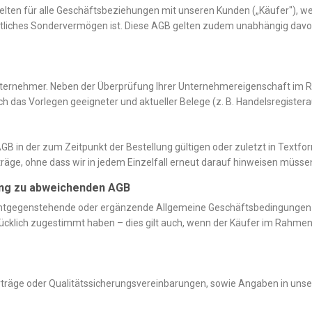
ten für alle Geschäftsbeziehungen mit unseren Kunden („Käufer"), wen
htliches Sondervermögen ist. Diese AGB gelten zudem unabhängig davon,
Unternehmer. Neben der Überprüfung Ihrer Unternehmereigenschaft im R
h das Vorlegen geeigneter und aktueller Belege (z. B. Handelsregist
AGB in der zum Zeitpunkt der Bestellung gültigen oder zuletzt in Textf
räge, ohne dass wir in jedem Einzelfall erneut darauf hinweisen müsse
ung zu abweichenden AGB
entgegenstehende oder ergänzende Allgemeine Geschäftsbedingungen 
ücklich zugestimmt haben – dies gilt auch, wenn der Käufer im Rahmen
rträge oder Qualitätssicherungsvereinbarungen, sowie Angaben in uns