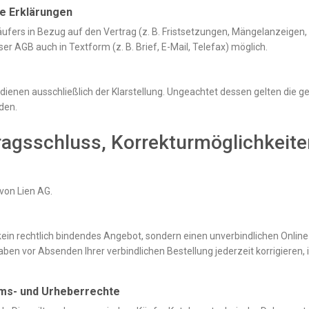
he Erklärungen
ers in Bezug auf den Vertrag (z. B. Fristsetzungen, Mängelanzeigen, Rü
er AGB auch in Textform (z. B. Brief, E-Mail, Telefax) möglich.
 dienen ausschließlich der Klarstellung. Ungeachtet dessen gelten die g
den.
tragsschluss, Korrekturmöglichkeite
von Lien AG.
 kein rechtlich bindendes Angebot, sondern einen unverbindlichen Onli
ben vor Absenden Ihrer verbindlichen Bestellung jederzeit korrigieren, 
ums- und Urheberrechte