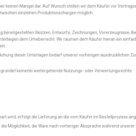
her keinen Mangel dar. Auf Wunsch stellen wir dem Käufer vor Vertrags
zwischen einzelnen Produktionschargen möglich.
g bereitgestellten Skizzen, Entwürfe, Zeichnungen, Vorerzeugnisse, 
unterliegen dem Urheberrecht. Wir räumen dem Käufer hieran ein einfac
ein.
tlichung dieser Unterlagen bedarf unserer vorherigen ausdrücklichen Zu
begründet keinerlei weitergehende Nutzungs- oder Verwertungsrechte.
bart wird, erfolgt die Lieferung an die vom Käufer im Bestellprozess 
hat die Möglichkeit, die Ware nach vorheriger Absprache während unsere