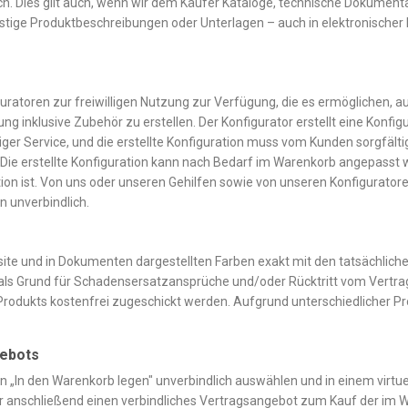
ch. Dies gilt auch, wenn wir dem Käufer Kataloge, technische Dokument
stige Produktbeschreibungen oder Unterlagen – auch in elektronischer
uratoren zur freiwilligen Nutzung zur Verfügung, die es ermöglichen, a
inklusive Zubehör zu erstellen. Der Konfigurator erstellt eine Konfi
lliger Service, und die erstellte Konfiguration muss vom Kunden sorgfälti
Die erstellte Konfiguration kann nach Bedarf im Warenkorb angepasst 
ation ist. Von uns oder unseren Gehilfen sowie von unseren Konfigurator
n unverbindlich.
site und in Dokumenten dargestellten Farben exakt mit den tatsächlich
als Grund für Schadensersatzansprüche und/oder Rücktritt vom Vertr
 Produkts kostenfrei zugeschickt werden. Aufgrund unterschiedlicher
gebots
n „In den Warenkorb legen" unverbindlich auswählen und in einem virt
bt er anschließend einen verbindliches Vertragsangebot zum Kauf der im