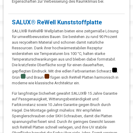
Eigenschaften zur Verbesserung des Raumklimas bei.
SALUX® ReWell Kunststoffplatte
SALUX® ReWell® Wellplatten bieten eine zeitgemäße Lösung
für umweltbewusstes Bauen. Sie bestehen zu rund 90 Prozent
aus recyceltem Material und schonen damit natürliche
Ressourcen. Dank ihrer hochwärmestabilen Rezeptur
widerstehen sie Temperaturen bis 100 °C, halten starke
Temperaturschwankungen aus und bleiben dabei formstabil.
Die kratzfeste Oberfläche sorgt für einen dauerhaften,
gepflegten Eindruck. Mit drei edlen Farbvarianten Schwarz
,
Grün
und Braun
fügen sich ReWell Platten harmonisch in
moderne wie klassische Architektur ein.
Für langfristige Sicherheit gewährt SALUX® 15 Jahre Garantie
auf Passgenauigkeit, Witterungsbeständigkeit und
Farbkonstanz sowie 10 Jahre Garantie gegen Bruch durch
Hagel. Die Montage gelingt mühelos: Wir empfehlen
Spenglerschrauben oder SKH Schrauben, damit die Platten
spannungsfrei fixiert sind. Durch ihr geringes Gewicht lassen
sich ReWell Platten schnell verlegen, und ihre UV stabile
Oberfläche bewahrt die Farbe über viele Jahre. Damit vereinen