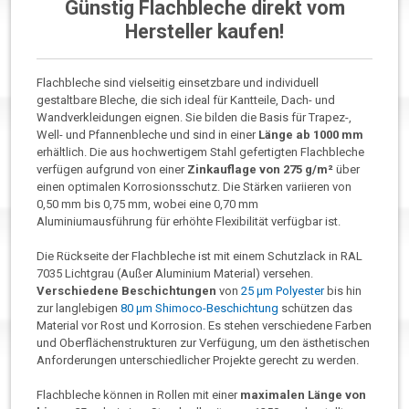
Günstig Flachbleche direkt vom
Hersteller kaufen!
Flachbleche sind vielseitig einsetzbare und individuell
gestaltbare Bleche, die sich ideal für Kantteile, Dach- und
Wandverkleidungen eignen. Sie bilden die Basis für Trapez-,
Well- und Pfannenbleche und sind in einer
Länge ab 1000 mm
erhältlich. Die aus hochwertigem Stahl gefertigten Flachbleche
verfügen aufgrund von einer
Zinkauflage von 275 g/m²
über
einen optimalen Korrosionsschutz. Die Stärken variieren von
0,50 mm bis 0,75 mm, wobei eine 0,70 mm
Aluminiumausführung für erhöhte Flexibilität verfügbar ist.
Die Rückseite der Flachbleche ist mit einem Schutzlack in RAL
7035 Lichtgrau (Außer Aluminium Material) versehen.
Verschiedene Beschichtungen
von
25 µm Polyester
bis hin
zur langlebigen
80 µm Shimoco-Beschichtung
schützen das
Material vor Rost und Korrosion. Es stehen verschiedene Farben
und Oberflächenstrukturen zur Verfügung, um den ästhetischen
Anforderungen unterschiedlicher Projekte gerecht zu werden.
Flachbleche können in Rollen mit einer
maximalen Länge von