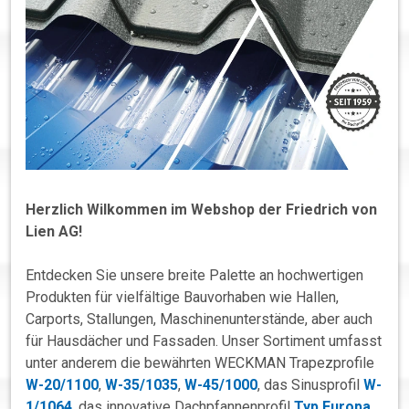
Herzlich Wilkommen im Webshop der Friedrich von
Lien AG!
Entdecken Sie unsere breite Palette an hochwertigen
Produkten für vielfältige Bauvorhaben wie Hallen,
Carports, Stallungen, Maschinenunterstände, aber auch
für Hausdächer und Fassaden. Unser Sortiment umfasst
unter anderem die bewährten WECKMAN Trapezprofile
W-20/1100
,
W-35/1035
,
W-45/1000
, das Sinusprofil
W-
1/1064
, das innovative Dachpfannenprofil
Typ Europa