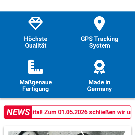
Höchste
GPS Tracking
Qualität
System
Maßgenaue
Made in
Fertigung
Germany
NEWS
n digital! Zum 01.05.2026 schließen wir unseren