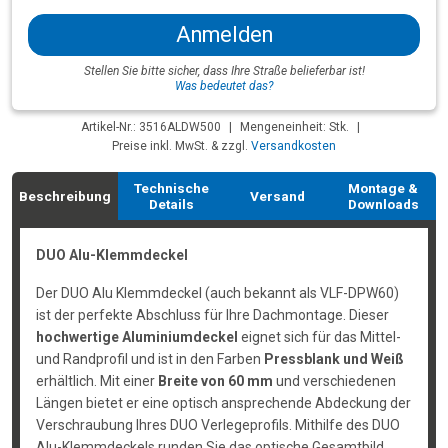
Anmelden
Stellen Sie bitte sicher, dass Ihre Straße belieferbar ist!
Was bedeutet das?
Artikel-Nr.: 3516ALDW500
|
Mengeneinheit: Stk.
|
Preise inkl. MwSt. & zzgl.
Versandkosten
Technische
Montage &
Beschreibung
Versand
Details
Downloads
DUO Alu-Klemmdeckel
Der DUO Alu Klemmdeckel (auch bekannt als VLF-DPW60)
ist der perfekte Abschluss für Ihre Dachmontage. Dieser
hochwertige Aluminiumdeckel
eignet sich für das Mittel-
und Randprofil und ist in den Farben
Pressblank und Weiß
erhältlich. Mit einer
Breite von 60 mm
und verschiedenen
Längen bietet er eine optisch ansprechende Abdeckung der
Verschraubung Ihres DUO Verlegeprofils. Mithilfe des DUO
Alu-Klemmdeckels runden Sie das optische Gesamtbild