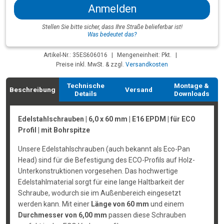
Anmelden
Stellen Sie bitte sicher, dass Ihre Straße belieferbar ist!
Was bedeutet das?
Artikel-Nr.: 35ES606016
|
Mengeneinheit: Pkt.
|
Preise inkl. MwSt. & zzgl.
Versandkosten
Technische
Montage &
Beschreibung
Versand
Details
Downloads
Edelstahlschrauben | 6,0 x 60 mm | E16 EPDM | für ECO
Profil | mit Bohrspitze
Unsere Edelstahlschrauben (auch bekannt als Eco-Pan
Head) sind für die Befestigung des ECO-Profils auf Holz-
Unterkonstruktionen vorgesehen. Das hochwertige
Edelstahlmaterial sorgt für eine lange Haltbarkeit der
Schraube, wodurch sie im Außenbereich eingesetzt
werden kann. Mit einer
Länge von 60 mm
und einem
Durchmesser von 6,00 mm
passen diese Schrauben