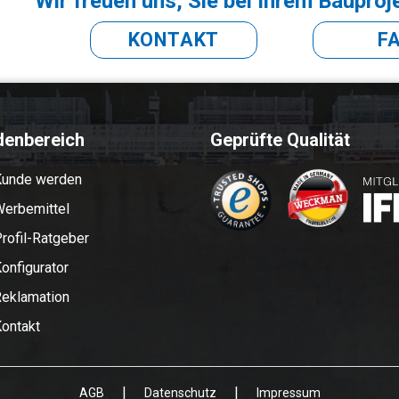
Wir freuen uns, Sie bei Ihrem Bauproj
KONTAKT
F
denbereich
Geprüfte Qualität
Kunde werden
erbemittel
rofil-Ratgeber
onfigurator
eklamation
ontakt
|
|
AGB
Datenschutz
Impressum