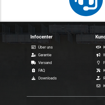
Infocenter
Kun
Über uns
Garantie
W
Versand
P
FAQ
K
Downloads
R
K