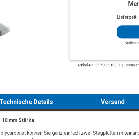
Men
Lieferzeit:
Stellen S
Artikel-Nr.: 35PCHP10300
|
Mengene
Technische Details
Versand
| 10 mm Stärke
olycarbonat können Sie ganz einfach zwei Stegplatten miteinand