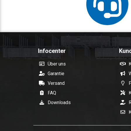
Infocenter
Kun
Über uns
Garantie
W
Versand
P
FAQ
K
Downloads
R
K