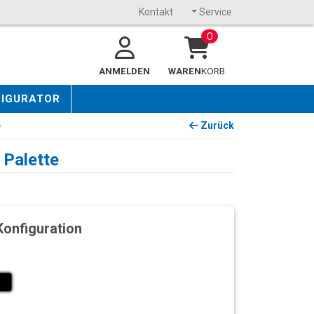
Kontakt
Service
0
ANMELDEN
WAREN
KORB
FIGURATOR
e
Zurück
 Palette
Konfiguration