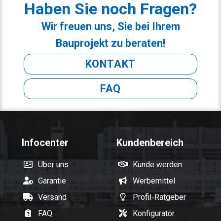
Haben Sie noch Fragen?
Wir freuen uns, Sie bei Ihrem
Bauprojekt zu beraten!
KONTAKT
FAQ
Infocenter
Kundenbereich
Über uns
Kunde werden
Garantie
Werbemittel
Versand
Profil-Ratgeber
FAQ
Konfigurator