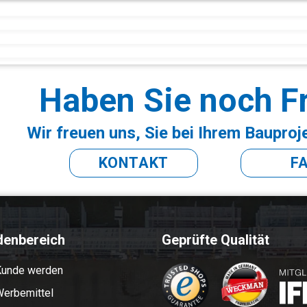
Haben Sie noch F
Wir freuen uns, Sie bei Ihrem Bauproj
KONTAKT
F
denbereich
Geprüfte Qualität
Kunde werden
erbemittel