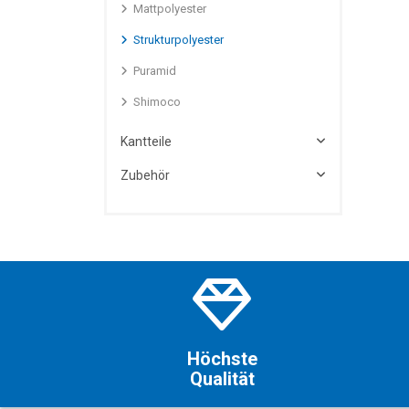
Mattpolyester
Strukturpolyester
Puramid
Shimoco
Kantteile
Zubehör
Höchste
Qualität