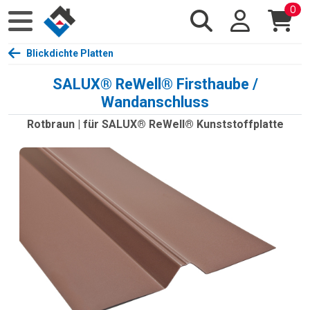
0
Blickdichte Platten
SALUX® ReWell® Firsthaube /
Wandanschluss
Rotbraun | für SALUX® ReWell® Kunststoffplatte