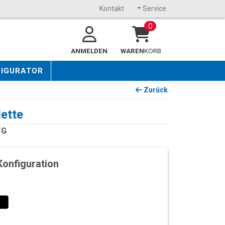
Kontakt
Service
0
ANMELDEN
WAREN
KORB
FIGURATOR
Zurück
ette
TG
Konfiguration