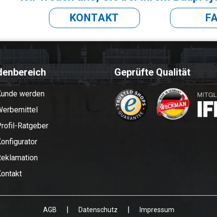
KONTAKT
F
denbereich
Geprüfte Qualität
Kunde werden
erbemittel
rofil-Ratgeber
onfigurator
eklamation
ontakt
|
|
AGB
Datenschutz
Impressum