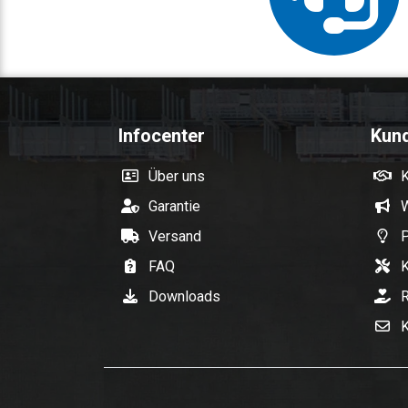
Infocenter
Kun
Über uns
Garantie
W
Versand
P
FAQ
K
Downloads
R
K