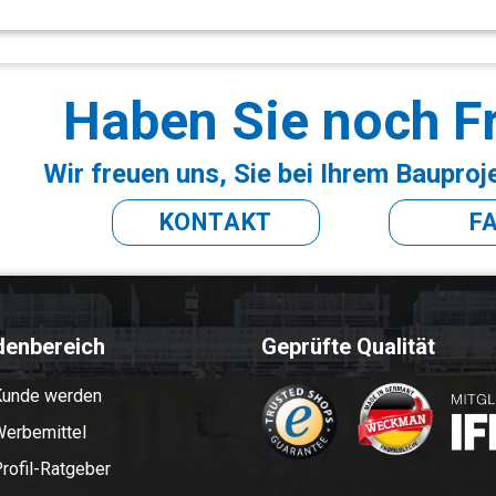
Haben Sie noch F
Wir freuen uns, Sie bei Ihrem Bauproj
KONTAKT
F
denbereich
Geprüfte Qualität
Kunde werden
erbemittel
rofil-Ratgeber