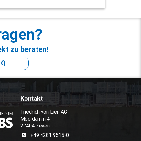
ragen?
ekt zu beraten!
AQ
Kontakt
Friedrich von Lien AG
Moordamm 4
27404 Zeven
+49 4281 9515-0