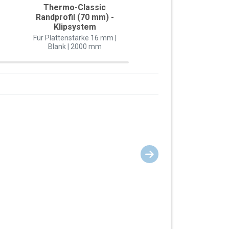
Thermo-Classic
Thermo Mittelprofi
Randprofil (70 mm) -
mm) - Schraubsy
Klipsystem
Für Plattenstärke 16
Blank | 2000 mm
Für Plattenstärke 16 mm |
Blank | 2000 mm