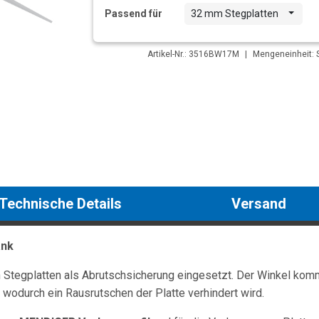
Passend für
32 mm Stegplatten
Artikel-Nr.: 3516BW17M
|
Mengeneinheit: S
Technische Details
Versand
ank
Stegplatten als Abrutschsicherung eingesetzt. Der Winkel komm
 wodurch ein Rausrutschen der Platte verhindert wird.