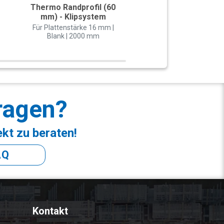
Thermo Randprofil (60
Thermo-Classi
mm) - Klipsystem
Mittelprofil (60 m
Klipsystem
Für Plattenstärke 16 mm |
Blank | 2000 mm
Für Plattenstärke 16
Blank | 2000 mm
ragen?
ekt zu beraten!
AQ
Kontakt