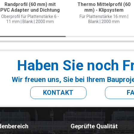
Randprofil (60 mm) mit
Thermo Mittelprofil (60
PVC Adapter und Dichtung
mm) - Klipsystem
Oberprofil für Plattenstärke 6 -
Für Plattenstärke 16 mm |
11 mm | Blank | 2000 mm
Blank | 2000 mm
Haben Sie noch F
Wir freuen uns, Sie bei Ihrem Bauproj
KONTAKT
F
denbereich
Geprüfte Qualität