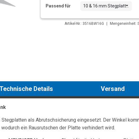
Passend für
10 & 16 mm Stegplatten
Artikel-Nr.: 3516BW16G
|
Mengeneinheit: S
Technische Details
Versand
ank
Stegplatten als Abrutschsicherung eingesetzt. Der Winkel komm
 wodurch ein Rausrutschen der Platte verhindert wird.