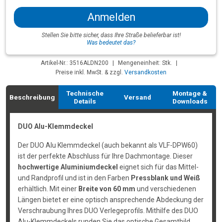
Anmelden
Stellen Sie bitte sicher, dass Ihre Straße belieferbar ist!
Was bedeutet das?
Artikel-Nr.: 3516ALDN200
|
Mengeneinheit: Stk.
|
Preise inkl. MwSt. & zzgl.
Versandkosten
Technische
Montage &
Beschreibung
Versand
Details
Downloads
DUO Alu-Klemmdeckel
Der DUO Alu Klemmdeckel (auch bekannt als VLF-DPW60)
ist der perfekte Abschluss für Ihre Dachmontage. Dieser
hochwertige Aluminiumdeckel
eignet sich für das Mittel-
und Randprofil und ist in den Farben
Pressblank und Weiß
erhältlich. Mit einer
Breite von 60 mm
und verschiedenen
Längen bietet er eine optisch ansprechende Abdeckung der
Verschraubung Ihres DUO Verlegeprofils. Mithilfe des DUO
Alu-Klemmdeckels runden Sie das optische Gesamtbild