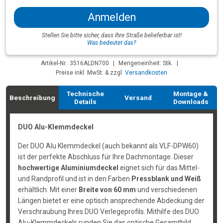
Anmelden
Stellen Sie bitte sicher, dass Ihre Straße belieferbar ist!
Was bedeutet das?
Artikel-Nr.: 3516ALDN700
|
Mengeneinheit: Stk.
|
Preise inkl. MwSt. & zzgl.
Versandkosten
Technische
Montage &
Beschreibung
Versand
Details
Downloads
DUO Alu-Klemmdeckel
Der DUO Alu Klemmdeckel (auch bekannt als VLF-DPW60)
ist der perfekte Abschluss für Ihre Dachmontage. Dieser
hochwertige Aluminiumdeckel
eignet sich für das Mittel-
und Randprofil und ist in den Farben
Pressblank und Weiß
erhältlich. Mit einer
Breite von 60 mm
und verschiedenen
Längen bietet er eine optisch ansprechende Abdeckung der
Verschraubung Ihres DUO Verlegeprofils. Mithilfe des DUO
Alu-Klemmdeckels runden Sie das optische Gesamtbild