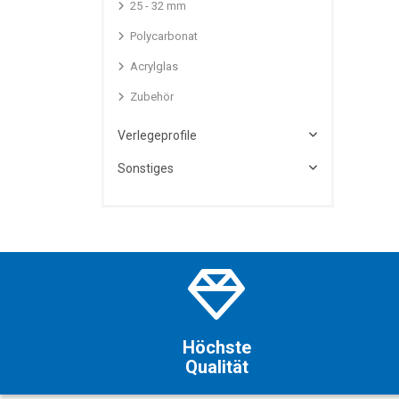
25 - 32 mm
Polycarbonat
Acrylglas
Zubehör
Verlegeprofile
Sonstiges
Höchste
Qualität