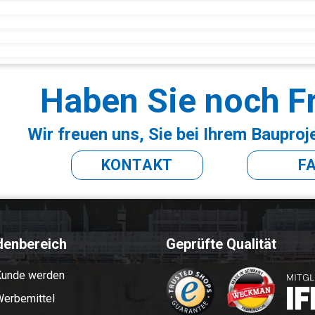
Haben Sie noch F
Wir freuen uns, Sie bei Ihrem Bauproj
KONTAKT
F
denbereich
Geprüfte Qualität
Kunde werden
erbemittel