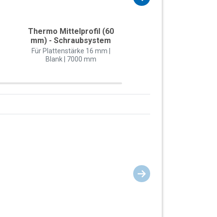
Thermo Mittelprofil (60
Thermo-Rand-Unterp
mm) - Schraubsystem
(60 mm) mit 1x Dic
Für Plattenstärke 16 mm |
Weiß (RAL 9016) | 70
Blank | 7000 mm