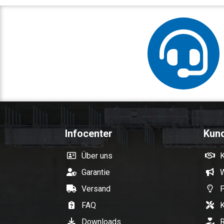
Infocenter
Kun
Über uns
Garantie
W
Versand
P
FAQ
K
Downloads
R