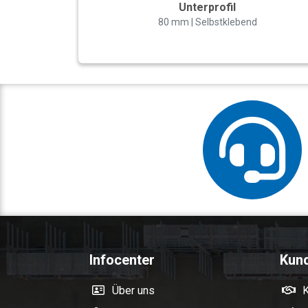
Unterprofil
80 mm | Selbstklebend
Infocenter
Kun
Über uns