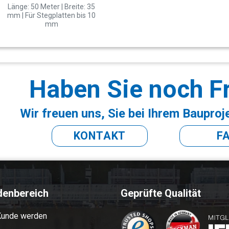
Länge: 50 Meter | Breite: 35
mm | Für Stegplatten bis 10
mm
Haben Sie noch F
Wir freuen uns, Sie bei Ihrem Bauproj
KONTAKT
F
denbereich
Geprüfte Qualität
Kunde werden