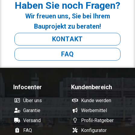
Haben Sie noch Fragen?
Wir freuen uns, Sie bei Ihrem
Bauprojekt zu beraten!
KONTAKT
FAQ
Infocenter
Kundenbereich
Über uns
Kunde werden
Garantie
Werbemittel
Versand
Profil-Ratgeber
FAQ
Konfigurator