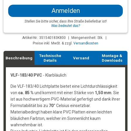
Anmelden
Stellen Sie bitte sicher, dass Ihre Straße belieferbar ist!
Was bedeutet das?
Artikel-Nr.: 351540183K800
|
Mengeneinheit: Stk.
|
Preise inkl. MwSt. & zzgl.
Versandkosten
Technische
Montage &
Beschreibung
Versand
Details
Downloads
VLF-183/40 PVC
- Klarbläulich
Die VLF-183/40 Lichtplatte bietet eine Lichtdurchlässigkeit
von
ca. 85 %
und kommt mit einer Stärke von
1,50 mm
. Sie
ist aus hochwertigem PVC-Material gefertigt und dank ihrer
Formstabilität bis zu
70°
Celsius einsetzbar.
Materialbedingt haben klare PVC Platten einen leichten
bläulichen Farbton, welcher im Sonnenlicht kaum
wahrnehmbar ist.