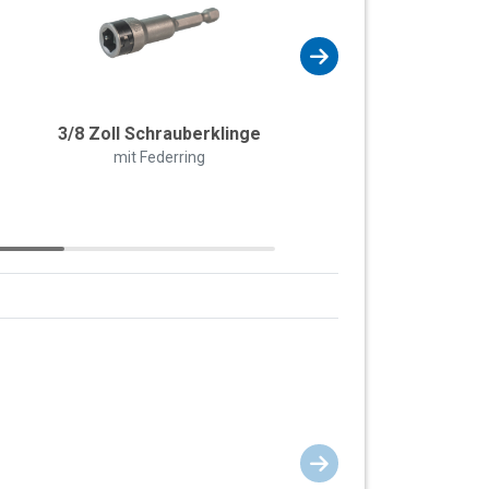
3/8 Zoll Schrauberklinge
VLF Kunststoffpla
Bohrer
mit Federring
Stufenbohrer HSS | Boh
4 - 20 mm | 2 Schne