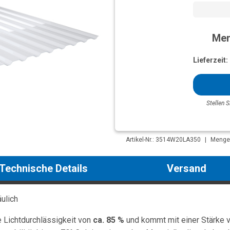
Men
Lieferzeit:
Stellen S
Artikel-Nr.: 3514W20LA350
|
Mengen
Technische Details
Versand
äulich
e Lichtdurchlässigkeit von
ca. 85 %
und kommt mit einer Stärke 