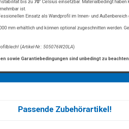
stabilität bis zu
70°
Celsius einsetzbar. Materialbedingt haben k
rnehmbar ist.
ofessionellen Einsatz als Wandprofil im Innen- und Außenbereich 
000 mm erhältlich und können optional zugeschnitten werden. Ge
ilblech! (
Artikel-Nr.: 505076W20LA
)
n sowie Garantiebedingungen sind unbedingt zu beachten
Passende Zubehörartikel!