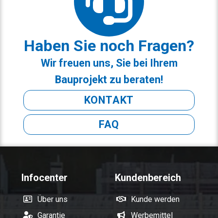
Haben Sie noch Fragen?
Wir freuen uns, Sie bei Ihrem
Bauprojekt zu beraten!
KONTAKT
FAQ
Infocenter
Kundenbereich
Über uns
Kunde werden
Garantie
Werbemittel