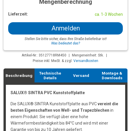
Mengenberechnung
Lieferzeit:
ca. 1-3 Wochen
Anmelden
Stellen Sie bitte sicher, dass Ihre Straße belieferbar ist!
Was bedeutet das?
Artikel-Nr.: 35127718RM450
|
Mengeneinheit: Stk.
|
Preise inkl. MwSt. & zzgl.
Versandkosten
Technische
Montage &
Beschreibung
Versand
Details
Downloads
SALUX® SINTRA PVC Kunststoffplatte
Die SALUX® SINTRA Kunststoffplatte aus PVC
vereint die
besten Eigenschaften von Well- und Trapezblechen
in
einem Produkt. Sie verfügt über eine hohe
Wärmeformbeständigkeit bis 84°C und wird mit einer
Garantie von bis zu 10 Jahren geliefert.