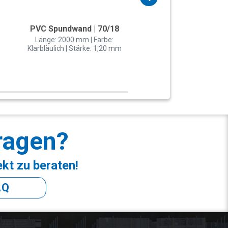
PVC Spundwand | 70/18
Polycarbonat Wellpl
76/18 Sinus
Länge: 2000 mm | Farbe:
Klarbläulich | Stärke: 1,20 mm
Länge: 2000 mm | Farbe:
Stärke: 1,40 mm | Breit
mm
ragen?
ekt zu beraten!
AQ