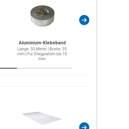
Aluminium-Klebeband
Kalotten
Länge: 50 Meter | Breite: 35
Für W-1/1064 & VLF-76
mm | Für Stegplatten bis 10
100 Stück | RAL 70
mm
Anthrazitgrau