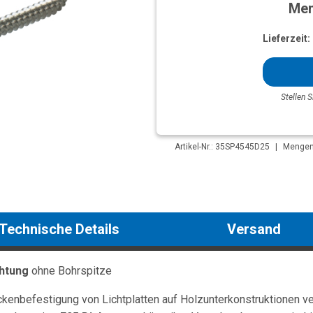
Men
Lieferzeit:
Stellen S
Artikel-Nr.: 35SP4545D25
|
Mengene
Technische Details
Versand
htung
ohne Bohrspitze
kenbefestigung von Lichtplatten auf Holzunterkonstruktionen ve