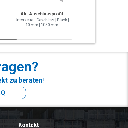
Alu-Abschlussprofil
H-Verbindungsprofi
Polycarbonat
Unterseite - Geschlitzt | Blank |
10 mm | 1050 mm
Für 10 mm Stegplatten |
2000 mm
ragen?
ekt zu beraten!
AQ
Kontakt