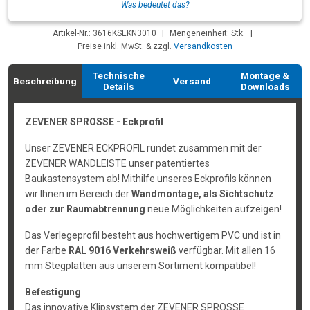
Was bedeutet das?
Artikel-Nr.: 3616KSEKN3010
|
Mengeneinheit: Stk.
|
Preise inkl. MwSt. & zzgl.
Versandkosten
Technische
Montage &
Beschreibung
Versand
Details
Downloads
ZEVENER SPROSSE - Eckprofil
Unser ZEVENER ECKPROFIL rundet zusammen mit der
ZEVENER WANDLEISTE unser patentiertes
Baukastensystem ab! Mithilfe unseres Eckprofils können
wir Ihnen im Bereich der
Wandmontage, als Sichtschutz
oder zur Raumabtrennung
neue Möglichkeiten aufzeigen!
Das Verlegeprofil besteht aus hochwertigem PVC und ist in
der Farbe
RAL 9016 Verkehrsweiß
verfügbar. Mit allen 16
mm Stegplatten aus unserem Sortiment kompatibel!
Befestigung
Das innovative Klipsystem der ZEVENER SPROSSE