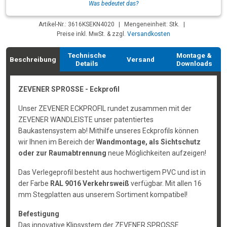
Was bedeutet das?
Artikel-Nr.: 3616KSEKN4020
|
Mengeneinheit: Stk.
|
Preise inkl. MwSt. & zzgl.
Versandkosten
Technische
Montage &
Beschreibung
Versand
Details
Downloads
ZEVENER SPROSSE - Eckprofil
Unser ZEVENER ECKPROFIL rundet zusammen mit der
ZEVENER WANDLEISTE unser patentiertes
Baukastensystem ab! Mithilfe unseres Eckprofils können
wir Ihnen im Bereich der
Wandmontage, als Sichtschutz
oder zur Raumabtrennung
neue Möglichkeiten aufzeigen!
Das Verlegeprofil besteht aus hochwertigem PVC und ist in
der Farbe
RAL 9016 Verkehrsweiß
verfügbar. Mit allen 16
mm Stegplatten aus unserem Sortiment kompatibel!
Befestigung
Das innovative Klipsystem der ZEVENER SPROSSE