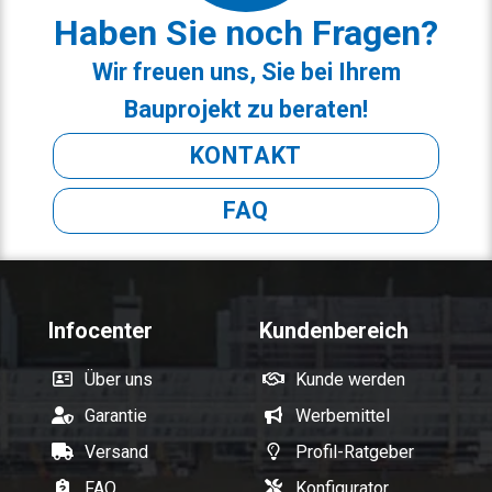
Haben Sie noch Fragen?
Wir freuen uns, Sie bei Ihrem
Bauprojekt zu beraten!
KONTAKT
FAQ
Infocenter
Kundenbereich
Über uns
Kunde werden
Garantie
Werbemittel
Versand
Profil-Ratgeber
FAQ
Konfigurator