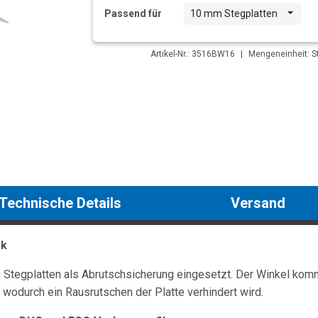
Passend für
10 mm Stegplatten
Artikel-Nr.: 3516BW16
|
Mengeneinheit: St
Technische Details
Versand
nk
Stegplatten als Abrutschsicherung eingesetzt. Der Winkel komm
 wodurch ein Rausrutschen der Platte verhindert wird.