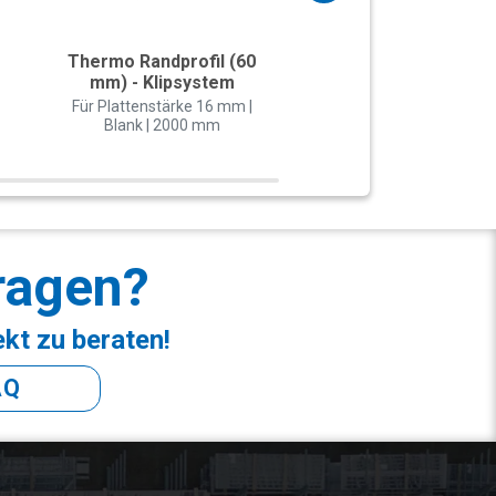
Thermo Randprofil (60
Thermo-Classi
mm) - Klipsystem
Mittelprofil (60 m
Klipsystem
Für Plattenstärke 16 mm |
Blank | 2000 mm
Für Plattenstärke 16
Blank | 2000 mm
ragen?
ekt zu beraten!
AQ