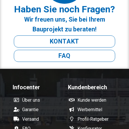
Haben Sie noch Fragen?
Wir freuen uns, Sie bei Ihrem
Bauprojekt zu beraten!
KONTAKT
FAQ
Infocenter
Kundenbereich
Über uns
Kunde werden
Garantie
Werbemittel
Versand
Profil-Ratgeber
FAQ
Konfigurator