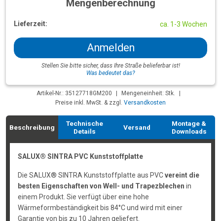
Mengenberechnung
Lieferzeit:
ca. 1-3 Wochen
Anmelden
Stellen Sie bitte sicher, dass Ihre Straße belieferbar ist!
Was bedeutet das?
Artikel-Nr.: 35127718GM200
|
Mengeneinheit: Stk.
|
Preise inkl. MwSt. & zzgl.
Versandkosten
Technische
Montage &
Beschreibung
Versand
Details
Downloads
SALUX® SINTRA PVC Kunststoffplatte
Die SALUX® SINTRA Kunststoffplatte aus PVC
vereint die
besten Eigenschaften von Well- und Trapezblechen
in
einem Produkt. Sie verfügt über eine hohe
Wärmeformbeständigkeit bis 84°C und wird mit einer
Garantie von bis zu 10 Jahren geliefert.