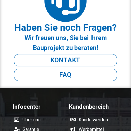
Haben Sie noch Fragen?
Wir freuen uns, Sie bei Ihrem
Bauprojekt zu beraten!
KONTAKT
FAQ
Infocenter
Kundenbereich
Über uns
Kunde werden
Garantie
Werbemittel