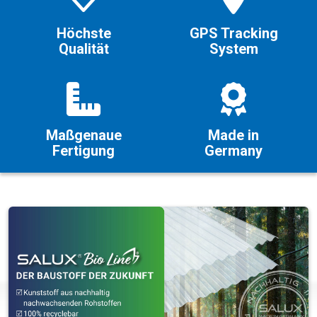
Höchste
GPS Tracking
Qualität
System
Maßgenaue
Made in
Fertigung
Germany