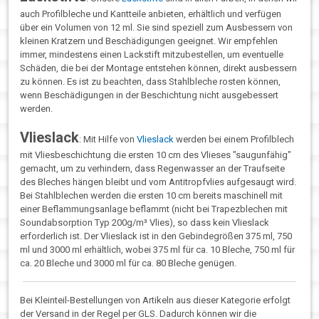
auch Profilbleche und Kantteile anbieten, erhältlich und verfügen
über ein Volumen von 12 ml. Sie sind speziell zum Ausbessern von
kleinen Kratzern und Beschädigungen geeignet. Wir empfehlen
immer, mindestens einen Lackstift mitzubestellen, um eventuelle
Schäden, die bei der Montage entstehen können, direkt ausbessern
zu können. Es ist zu beachten, dass Stahlbleche rosten können,
wenn Beschädigungen in der Beschichtung nicht ausgebessert
werden.
Vlieslack
: Mit Hilfe von
Vlieslack
werden bei einem Profilblech
mit Vliesbeschichtung die ersten 10 cm des Vlieses "saugunfähig"
gemacht, um zu verhindern, dass Regenwasser an der Traufseite
des Bleches hängen bleibt und vom Antitropfvlies aufgesaugt wird.
Bei Stahlblechen werden die ersten 10 cm bereits maschinell mit
einer Beflammungsanlage beflammt (nicht bei Trapezblechen mit
Soundabsorption Typ 200g/m³ Vlies), so dass kein Vlieslack
erforderlich ist. Der Vlieslack ist in den Gebindegrößen 375 ml, 750
ml und 3000 ml erhältlich, wobei 375 ml für ca. 10 Bleche, 750 ml für
ca. 20 Bleche und 3000 ml für ca. 80 Bleche genügen.
Bei Kleinteil-Bestellungen von Artikeln aus dieser Kategorie erfolgt
der Versand in der Regel per GLS. Dadurch können wir die