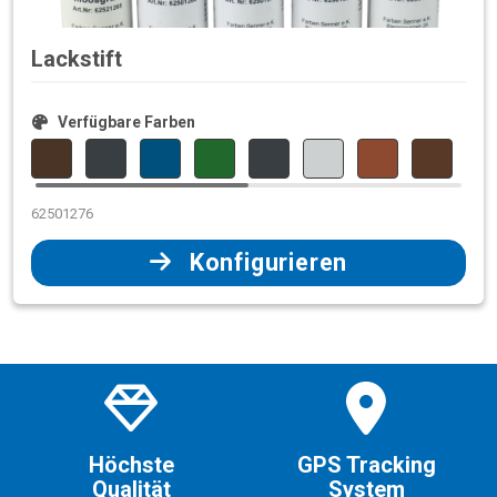
Lackstift
Verfügbare Farben
62501276
Konfigurieren
Höchste
GPS Tracking
Qualität
System