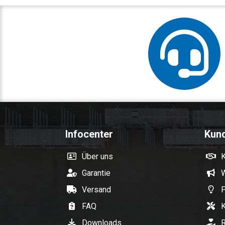
Infocenter
Kun
Über uns
Garantie
W
Versand
P
FAQ
K
Downloads
R