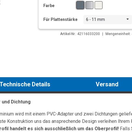
Farbe
Für Plattenstärke
6 - 11 mm
Artikel-Nr.: 42116033200
|
Mengeneinheit: 
Technische Details
Versand
r und Dichtung
minium wird mit einem PVC-Adapter und zwei Dichtungen geliefer
buste Konstruktion uns das ansprechende Design verleihen Ihrem 
ofil handelt es sich ausschließlich um das Oberprofil!
Falls 