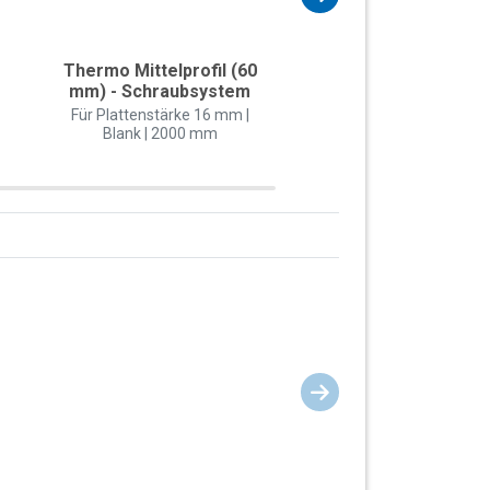
Thermo Mittelprofil (60
Thermo-Rand-Unterp
mm) - Schraubsystem
(60 mm) mit 1x Dic
Für Plattenstärke 16 mm |
Weiß (RAL 9016) | 20
Blank | 2000 mm