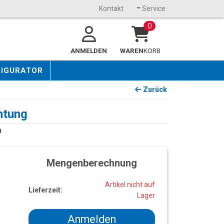
Kontakt
Service
0
ANMELDEN
WAREN
KORB
FIGURATOR
Zurück
htung
m
Mengenberechnung
Artikel nicht auf
Lieferzeit:
Lager
Anmelden