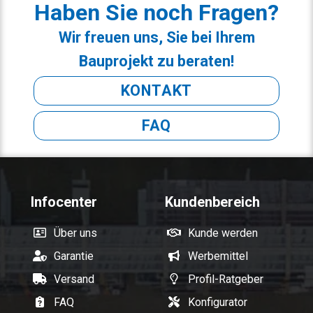
Haben Sie noch Fragen?
Wir freuen uns, Sie bei Ihrem
Bauprojekt zu beraten!
KONTAKT
FAQ
Infocenter
Kundenbereich
Über uns
Kunde werden
Garantie
Werbemittel
Versand
Profil-Ratgeber
FAQ
Konfigurator