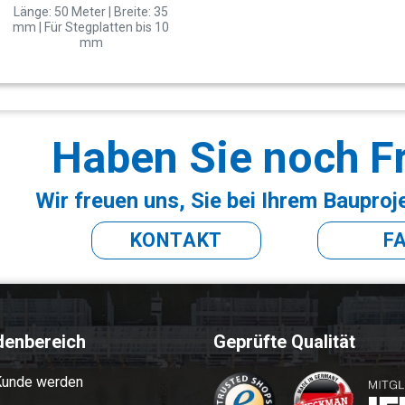
Länge: 50 Meter | Breite: 35
mm | Für Stegplatten bis 10
mm
Haben Sie noch F
Wir freuen uns, Sie bei Ihrem Bauproj
KONTAKT
F
denbereich
Geprüfte Qualität
Kunde werden