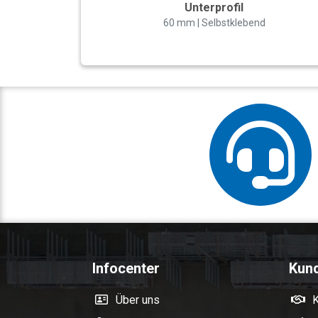
Unterprofil
60 mm | Selbstklebend
Infocenter
Kun
Über uns