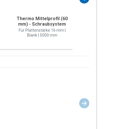
Thermo Mittelprofil (60
Thermo-Rand-Unterp
mm) - Schraubsystem
(60 mm) mit 1x Dic
Für Plattenstärke 16 mm |
Weiß (RAL 9016) | 50
Blank | 5000 mm