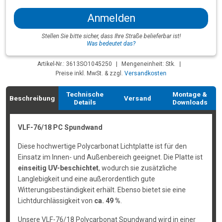
Anmelden
Stellen Sie bitte sicher, dass Ihre Straße belieferbar ist!
Was bedeutet das?
Artikel-Nr.: 3613SO1045250
|
Mengeneinheit: Stk.
|
Preise inkl. MwSt. & zzgl.
Versandkosten
Technische
Montage &
Beschreibung
Versand
Details
Downloads
VLF-76/18 PC Spundwand
Diese hochwertige Polycarbonat Lichtplatte ist für den
Einsatz im Innen- und Außenbereich geeignet. Die Platte ist
einseitig UV-beschichtet
, wodurch sie zusätzliche
Langlebigkeit und eine außerordentlich gute
Witterungsbeständigkeit erhält. Ebenso bietet sie eine
Lichtdurchlässigkeit von
ca. 49 %
.
Unsere VLF-76/18 Polycarbonat Spundwand wird in einer