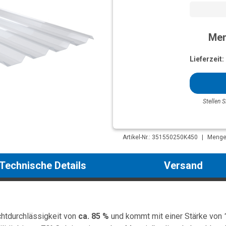
Men
Lieferzeit:
Stellen S
Artikel-Nr.: 351550250K450
|
Mengen
Technische Details
Versand
chtdurchlässigkeit von
ca. 85 %
und kommt mit einer Stärke von