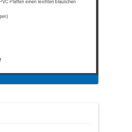
PVC Platten einen leichten bläulichen
gen
)
!