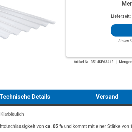
Men
Lieferzeit:
Stellen S
Artikel-Nr.: 3514KP63412
|
Mengene
Technische Details
Versand
 Klarbläulich
chtdurchlässigkeit von
ca. 85 %
und kommt mit einer Stärke von