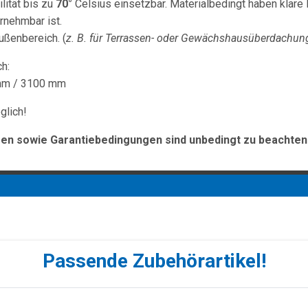
lität bis zu
70°
Celsius einsetzbar. Materialbedingt haben klare 
rnehmbar ist.
ußenbereich. (
z. B. für Terrassen- oder Gewächshausüberdachun
ch:
mm / 3100 mm
glich!
n sowie Garantiebedingungen sind unbedingt zu beachten
Passende Zubehörartikel!