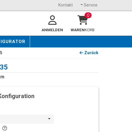
Kontakt
Service
0
ANMELDEN
WAREN
KORB
FIGURATOR
35
Zurück
/35
mm
Konfiguration