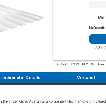
Men
Lieferzeit:
Stellen S
Artikel-Nr.: 37123510101500
|
Menge
Technische Details
Versand
atte
in der klarer Ausführung kombiniert Nachhaltigkeit mit funk