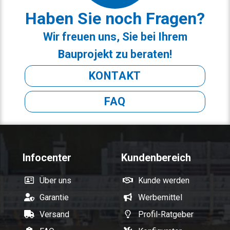
Haben Sie noch Fragen?
Wir freuen uns, Sie bei Ihrem
Bauprojekt zu beraten!
KONTAKT
FAQ
Infocenter
Kundenbereich
Über uns
Kunde werden
Garantie
Werbemittel
Versand
Profil-Ratgeber