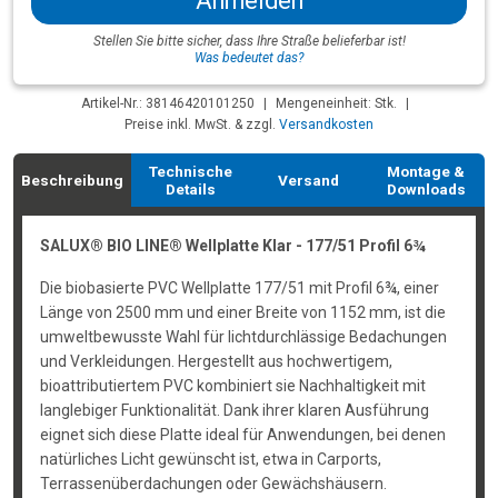
Anmelden
Stellen Sie bitte sicher, dass Ihre Straße belieferbar ist!
Was bedeutet das?
Artikel-Nr.: 38146420101250
|
Mengeneinheit: Stk.
|
Preise inkl. MwSt. & zzgl.
Versandkosten
Technische
Montage &
Beschreibung
Versand
Details
Downloads
SALUX® BIO LINE® Wellplatte Klar - 177/51 Profil 6¾
Die biobasierte PVC Wellplatte 177/51 mit Profil 6¾, einer
Länge von 2500 mm und einer Breite von 1152 mm, ist die
umweltbewusste Wahl für lichtdurchlässige Bedachungen
und Verkleidungen. Hergestellt aus hochwertigem,
bioattributiertem PVC kombiniert sie Nachhaltigkeit mit
langlebiger Funktionalität. Dank ihrer klaren Ausführung
eignet sich diese Platte ideal für Anwendungen, bei denen
natürliches Licht gewünscht ist, etwa in Carports,
Terrassenüberdachungen oder Gewächshäusern.