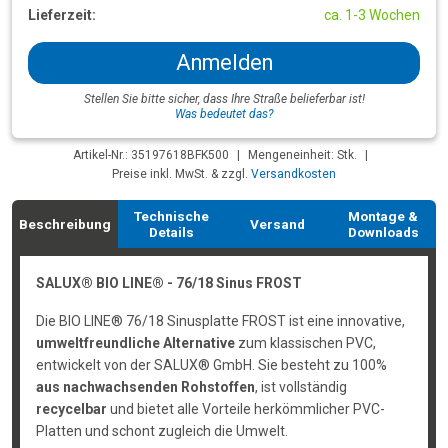
Lieferzeit:
ca. 1-3 Wochen
Anmelden
Stellen Sie bitte sicher, dass Ihre Straße belieferbar ist!
Was bedeutet das?
Artikel-Nr.: 35197618BFK500
|
Mengeneinheit: Stk.
|
Preise inkl. MwSt. & zzgl.
Versandkosten
Technische
Montage &
Beschreibung
Versand
Details
Downloads
SALUX® BIO LINE® - 76/18 Sinus FROST
Die BIO LINE® 76/18 Sinusplatte FROST ist eine innovative,
umweltfreundliche Alternative
zum klassischen PVC,
entwickelt von der SALUX® GmbH. Sie besteht zu 100%
aus nachwachsenden Rohstoffen
, ist vollständig
recycelbar
und bietet alle Vorteile herkömmlicher PVC-
Platten und schont zugleich die Umwelt.