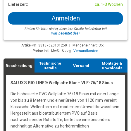
Lieferzeit:
ca. 1-3 Wochen
Anmelden
Stellen Sie bitte sicher, dass Ihre Straße belieferbar ist!
Was bedeutet das?
Artikel-Nr.: 38137620101250
|
Mengeneinheit: Stk.
|
Preise inkl. MwSt. & zzgl.
Versandkosten
Technische
Montage &
Beschreibung
Versand
Details
Downloads
SALUX® BIO LINE® Wellplatte Klar – VLF-76/18 Sinus
Die biobasierte PVC Wellplatte 76/18 Sinus mit einer Länge
von bis zu 8 Metern und einer Breite von 1120 mm vereint
klassische Wellenform mit modernem Umweltbewusstsein.
Hergestellt aus bioattributiertem PVC auf Basis
nachwachsender Rohstoffe, bietet sie eine besonders
nachhaltige Alternative zu herkömmlichen