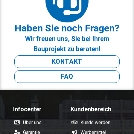
Haben Sie noch Fragen?
Wir freuen uns, Sie bei Ihrem
Bauprojekt zu beraten!
KONTAKT
FAQ
Infocenter
Kundenbereich
Über uns
Kunde werden
Garantie
Werbemittel