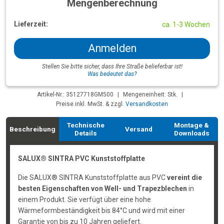
Mengenberechnung
Lieferzeit:
ca. 1-3 Wochen
Anmelden
Stellen Sie bitte sicher, dass Ihre Straße belieferbar ist!
Was bedeutet das?
Artikel-Nr.: 35127718GM500
|
Mengeneinheit: Stk.
|
Preise inkl. MwSt. & zzgl.
Versandkosten
Technische
Montage &
Beschreibung
Versand
Details
Downloads
SALUX® SINTRA PVC Kunststoffplatte
Die SALUX® SINTRA Kunststoffplatte aus PVC
vereint die
besten Eigenschaften von Well- und Trapezblechen
in
einem Produkt. Sie verfügt über eine hohe
Wärmeformbeständigkeit bis 84°C und wird mit einer
Garantie von bis zu 10 Jahren geliefert.