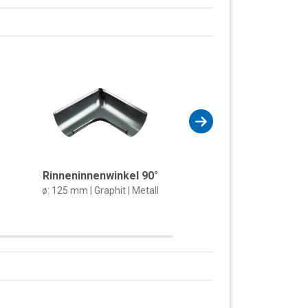
Rinneninnenwinkel 90°
Rinnenverbinder 
Gummidichtun
ø: 125 mm | Graphit | Metall
ø: 125 mm | Graphit | M