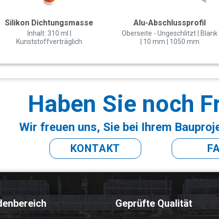
Silikon Dichtungsmasse
Alu-Abschlussprofil
Inhalt: 310 ml |
Oberseite - Ungeschlitzt | Blank
Kunststoffverträglich
| 10 mm | 1050 mm
Haben Sie noch F
Wir freuen uns, Sie bei Ihrem Bauproj
KONTAKT
F
denbereich
Geprüfte Qualität