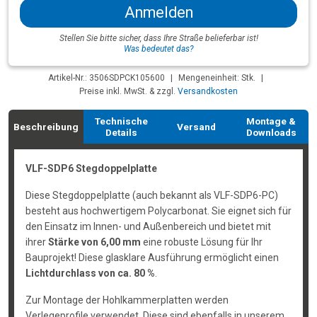
Anmelden
Stellen Sie bitte sicher, dass Ihre Straße belieferbar ist!
Was bedeutet das?
Artikel-Nr.: 3506SDPCK105600
|
Mengeneinheit: Stk.
|
Preise inkl. MwSt. & zzgl.
Versandkosten
Technische
Montage &
Beschreibung
Versand
Details
Downloads
VLF-SDP6 Stegdoppelplatte
Diese Stegdoppelplatte (auch bekannt als VLF-SDP6-PC)
besteht aus hochwertigem Polycarbonat. Sie eignet sich für
den Einsatz im Innen- und Außenbereich und bietet mit
ihrer
Stärke von 6,00 mm
eine robuste Lösung für Ihr
Bauprojekt! Diese glasklare Ausführung ermöglicht einen
Lichtdurchlass von ca. 80 %
.
Zur Montage der Hohlkammerplatten werden
Verlegeprofile verwendet. Diese sind ebenfalls in unserem